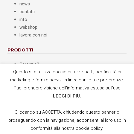
news
contatti
info
webshop
lavora con noi
PRODOTTI
Garanzia3
Questo sito utilizza cookie di terze parti, per finalità di
Bcm
marketing e fornire servizi in linea con le tue preferenze.
TestOK
Opera
Puoi prendere visione dell'informativa estesa sull'uso
Quick RAEE
LEGGI DI PIÙ
.
Cliccando su ACCETTA, chiudendo questo banner o
proseguendo con la navigazione, acconsenti al loro uso in
BUSINESS COMPANY S.p.A. © 2022 - Tutti i diritti riservati -
Privacy
&
Cookie
conformità alla nostra cookie policy.
Policy