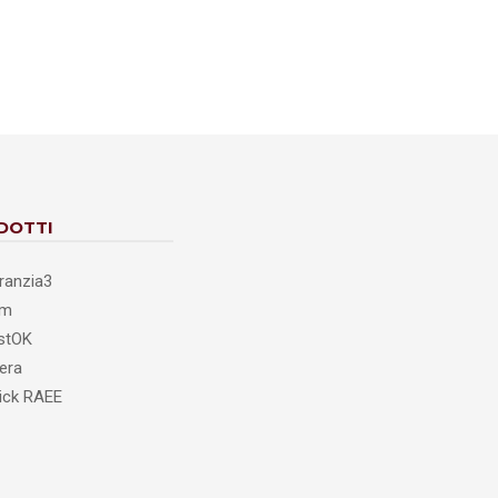
DOTTI
ranzia3
cm
stOK
era
ick RAEE