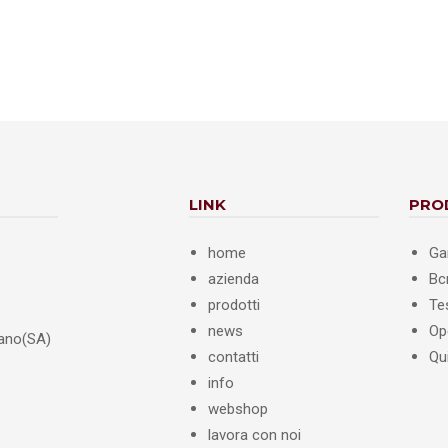
LINK
PRO
home
Ga
azienda
B
prodotti
Te
news
Op
iano(SA)
contatti
Qu
info
webshop
lavora con noi