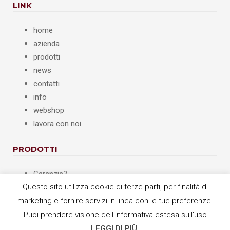
LINK
home
azienda
prodotti
news
contatti
info
webshop
lavora con noi
PRODOTTI
Garanzia3
Questo sito utilizza cookie di terze parti, per finalità di
Bcm
marketing e fornire servizi in linea con le tue preferenze.
TestOK
Opera
Puoi prendere visione dell'informativa estesa sull'uso
Quick RAEE
LEGGI DI PIÙ
.