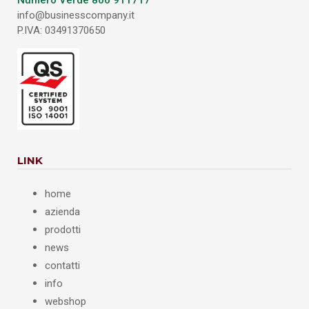
Numero Verde 800 911717
info@businesscompany.it
P.IVA: 03491370650
LINK
home
azienda
prodotti
news
contatti
info
webshop