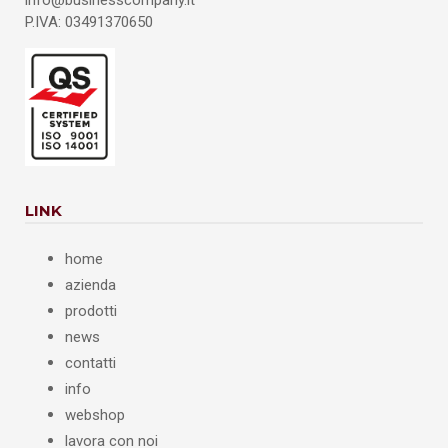
info@businesscompany.it
P.IVA: 03491370650
LINK
home
azienda
prodotti
news
contatti
info
webshop
lavora con noi