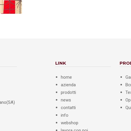
LINK
PRO
home
Ga
azienda
B
prodotti
Te
news
Op
iano(SA)
contatti
Qu
info
webshop
lavora con noi