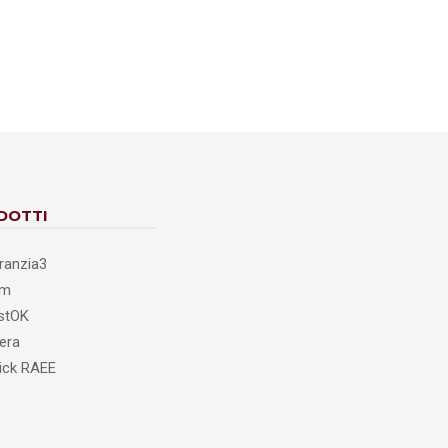
DOTTI
ranzia3
cm
stOK
era
ick RAEE